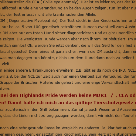
iebaustelle: die CEA ( Collie eye anomaly). Hier ist es leider so, das der Tes
affected Hunde eine Veränderung an beiden Augen zeigen, tun ist aber nur
ßt, der Test erfasst nicht alle krankmachenden Allele. 
 DM ( Degenerative Myelopathie). Der Test steckt in den Kinderschuhen und
s nur bei ca. 5 von 100 genetisch betroffenen Hunden eventuell zum Ausbr
 DM aber nur am toten Hund sicher diagnostizieren und es gibt unendlich v
 zeigen. Die wenigsten Hunde werden aber nach ihrem Tot obduziert. Im Kla
entlich sinnlos! Ok, werden Sie jetzt denken, die will das Geld für den Test 
auf getestet! Denn eines ist ganz sicher: wenn die DM ausbricht, dann ende
ts, was man dagegen tun könnte, nichts um dem Hund dann noch zu helfen!
viel!
 einige andere Erkrankungen erweitern, z.B. gibt es da noch die IPD, NCL,
ir z.B. bei der NCL zur Zeit auch nur einen Gentest zur Verfügung, der für 
Gruppe der Britischen Hütehunde gehört und eine enge Verwandtschaft mit 
utzen.
Bei den Highlands Pride werden keine MDR1 -/-, CEA od
 
! Damit halte ich mich an das gültige Tierschutzgesetz 
nmal züchterisch in den Griff bekommen. Zumal ja auch Wesen und Aussehen 
 dass die Linien nicht zu eng gezogen werden, damit wir nicht den Teufel
 noch eine sehr gesunde Rasse im Vergleich zu anderen. Ja, klar hat auch er
ber einen gesunden, einsatzfähigen Knochenbau. Sein Herz ist leistungsfähig