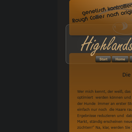
Highland
Die
Wer mich kennt, der weiß, das 
optimiert  werden können und 
der Hunde  immer an erster St
einfach nur noch  die Haare ra
Ergebnisse reduzieren und  da
Markt, ständig erscheinen neu
züchten!” Na, klar, werden Sie