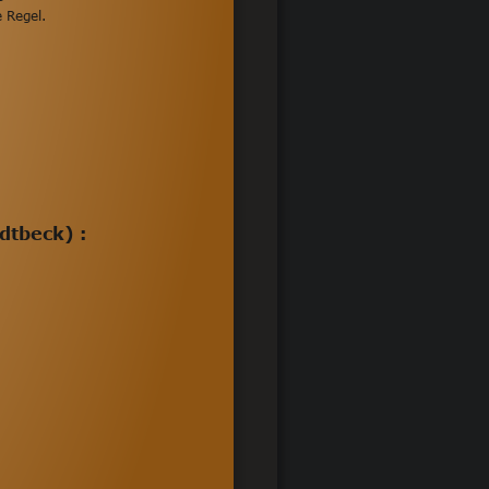
 Regel. 
dtbeck) :