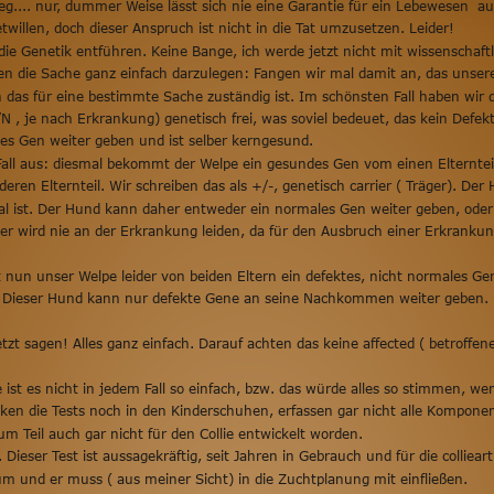
.... nur, dummer Weise lässt sich nie eine Garantie für ein Lebewesen  a
willen, doch dieser Anspruch ist nicht in die Tat umzusetzen. Leider! 
die Genetik entführen. Keine Bange, ich werde jetzt nicht mit wissenschaft
n die Sache ganz einfach darzulegen: Fangen wir mal damit an, das unsere
as für eine bestimmte Sache zuständig ist. Im schönsten Fall haben wir 
N , je nach Erkrankung) genetisch frei, was soviel bedeuet, das kein Defekt
es Gen weiter geben und ist selber kerngesund. 
l aus: diesmal bekommt der Welpe ein gesundes Gen vom einen Elternteil u
en Elternteil. Wir schreiben das als +/-, genetisch carrier ( Träger). Der 
l ist. Der Hund kann daher entweder ein normales Gen weiter geben, oder 
lber wird nie an der Erkrankung leiden, da für den Ausbruch einer Erkranku
nun unser Welpe leider von beiden Eltern ein defektes, nicht normales Gen. 
). Dieser Hund kann nur defekte Gene an seine Nachkommen weiter geben. Er
tzt sagen! Alles ganz einfach. Darauf achten das keine affected ( betroffen
st es nicht in jedem Fall so einfach, bzw. das würde alles so stimmen, wen
cken die Tests noch in den Kinderschuhen, erfassen gar nicht alle Kompone
m Teil auch gar nicht für den Collie entwickelt worden. 
ieser Test ist aussagekräftig, seit Jahren in Gebrauch und für die colliear
m und er muss ( aus meiner Sicht) in die Zuchtplanung mit einfließen. 