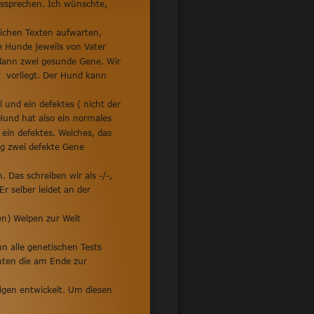
ussprechen. Ich wünschte, 
lichen Texten aufwarten, 
 Hunde jeweils von Vater 
dann zwei gesunde Gene. Wir 
  vorliegt. Der Hund kann 
nd ein defektes ( nicht der  
Hund hat also ein normales 
ein defektes. Welches, das 
ng zwei defekte Gene 
Das schreiben wir als -/-,  
 selber leidet an der  
en) Welpen zur Welt 
n alle genetischen Tests  
nten die am Ende zur 
tigen entwickelt. Um diesen 