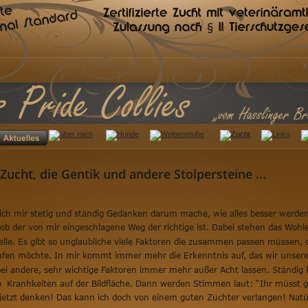
s Pride Collies
„vom Hasslinger Br
 Zucht, die Gentik und andere Stolpersteine ...
ich mir stetig und ständig Gedanken darum mache, wie alles besser werden
ob der von mir eingeschlagene Weg der richtige ist. Dabei stehen das Wohl
elle. Es gibt so unglaubliche viele Faktoren die zusammen passen müssen,
ufen möchte. In mir kommt immer mehr die Erkenntnis auf, das wir unsere 
bei andere, sehr wichtige Faktoren immer mehr außer Acht lassen. Ständi
e  Kranhkeiten auf der Bildfläche. Dann werden Stimmen laut: “Ihr müsst 
 jetzt denken! Das kann ich doch von einem guten Züchter verlangen! Natür