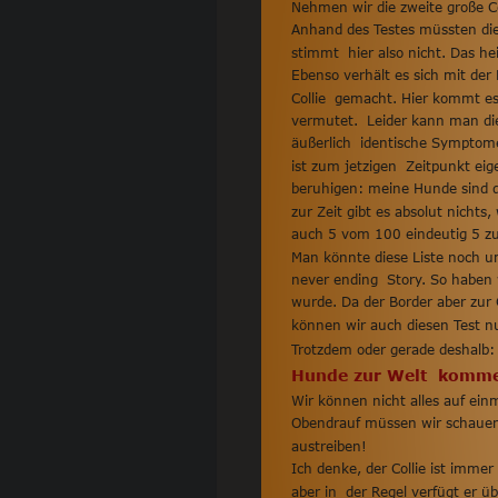
Nehmen wir die zweite große Coll
Anhand des Testes müssten die 
stimmt  hier also nicht. Das hei
Ebenso verhält es sich mit der
Collie  gemacht. Hier kommt e
vermutet.  Leider kann man die
äußerlich  identische Symptome
ist zum jetzigen  Zeitpunkt eig
beruhigen: meine Hunde sind dar
zur Zeit gibt es absolut nich
auch 5 vom 100 eindeutig 5 zu 
Man könnte diese Liste noch um
never ending  Story. So haben w
wurde. Da der Border aber zur 
können wir auch diesen Test n
Trotzdem oder gerade deshalb:
Hunde zur Welt  kommen
Wir können nicht alles auf ei
Obendrauf müssen wir schauen,
austreiben!
Ich denke, der Collie ist immer
aber in  der Regel verfügt er ü