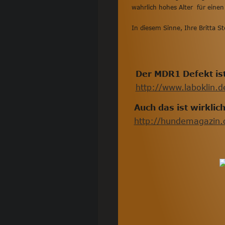
wahrlich hohes Alter  für einen
In diesem Sinne, Ihre Britta S
Der MDR1 Defekt ist 
http://www.laboklin.d
Auch das ist wirkli
http://hundemagazin.