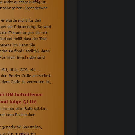
t nicht aussagekräftig ist.  
 sehr selten. Irgendetwas 
 er wurde nicht für den 
uch der Erkrankung. So wird 
iele Erkrankungen die rein 
rtext heißt das: der Test 
sparen! Ich kann Sie 
t sie final ( tötlich), denn 
 Für mein Empfinden sind 
 MH, HUU, GCS, etc. ... 
den Border Collie entwickelt 
dem Collie zu vermuten ist, 
er DM betroffenen 
und folge §11b!
immer eine Rolle spielen. 
 mit dem Belzebuben 
 genetische Baustellen, 
 und er erreicht ein 