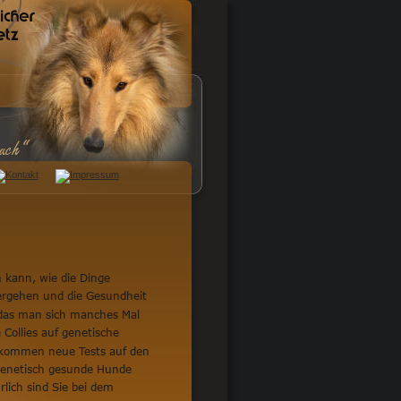
uch“
 kann, wie die Dinge 
ergehen und die Gesundheit 
 das man sich manches Mal 
Collies auf genetische 
g kommen neue Tests auf den 
genetisch gesunde Hunde 
lich sind Sie bei dem 