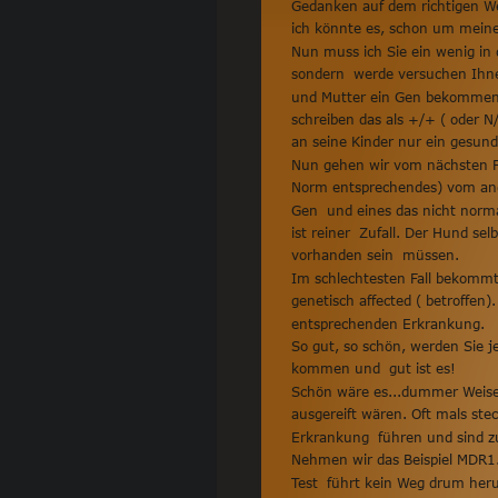
Gedanken auf dem richtigen Weg
ich könnte es, schon um meinet
Nun muss ich Sie ein wenig in 
sondern  werde versuchen Ihne
und Mutter ein Gen bekommen d
schreiben das als +/+ ( oder N/
an seine Kinder nur ein gesund
Nun gehen wir vom nächsten Fal
Norm entsprechendes) vom ander
Gen  und eines das nicht norma
ist reiner  Zufall. Der Hund se
vorhanden sein  müssen. 
Im schlechtesten Fall bekommt 
genetisch affected ( betroffen
entsprechenden Erkrankung. 
So gut, so schön, werden Sie je
kommen und  gut ist es! 
Schön wäre es...dummer Weise i
ausgereift wären. Oft mals ste
Erkrankung  führen und sind zu
Nehmen wir das Beispiel MDR1. D
Test  führt kein Weg drum heru