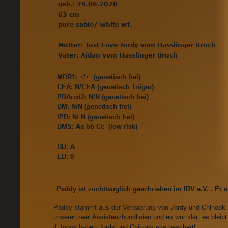
geb.: 29.06.2020
63 cm 
pure sable/ white wf.
Mutter: Just Love Jordy vom Hasslinger Bruch
Vater: Aidan vom Hasslinger Bruch
MDR1: +/+  (genetisch frei) 
CEA: N/CEA (genetisch Träger) 
PRArcd2: N/N (genetisch frei) 
DM: N/N (genetisch frei)
IPD: N/ N (genetisch frei)
DMS: Aa bb Cc  (low risk)
HD: A
ED: 0 
Paddy ist zuchttauglich geschrieben im IRV e.V. . Er
Paddy stammt aus der Verpaarung von Jordy und Chinook ( A
unserer zwei Assistenzhundlinien und es war klar; es blei
4 Jungs haben Jordy und Chinook uns beschert! 